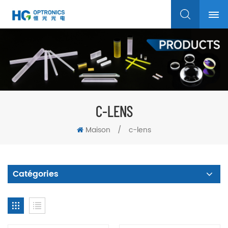
C-LENS
Maison
/
c-lens
Catégories