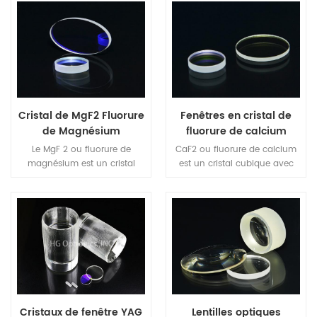
Cristal de MgF2 Fluorure
Fenêtres en cristal de
de Magnésium
fluorure de calcium
CaF2
Le MgF 2 ou fluorure de
CaF2 ou fluorure de calcium
magnésium est un cristal
est un cristal cubique avec
uniaxial positif avec une
une excellente transmission
transmission optique très
de 130 nm à 10 μm et a de
élevée de l'UV sous vide à l'IR.
nombreuses applications
Il est régulièrement utilisé
comme fenêtres
pour les éléments optiques
transparentes dans les
où une robustesse et une
spectres ultraviolet et
durabilité extrêmes sont
infrarouge.
requises. Il a également une
grande résistance aux chocs
mécaniques et thermiques,
Cristaux de fenêtre YAG
Lentilles optiques