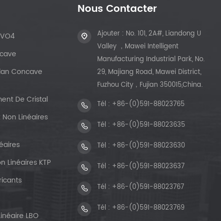
Nous Contacter
Ajouter : No. 101, 2A#, Liandong U
dVO4
Valley ，Mawei Intelligent
ncave
Manufacturing Industrial Park, No.
 Plan Concave
29, Majiang Road, Mawei District,
Fuzhou City，Fujian 350015,China.
ent De Cristal
Tél :
+86-(0)591-88023765
 Non Linéaires
Tél :
+86-(0)591-88023635
éaires
Tél :
+86-(0)591-88023630
n Linéaires KTP
Tél :
+86-(0)591-88023637
ricants
Tél :
+86-(0)591-88023767
Tél :
+86-(0)591-88023769
Linéaire LBO