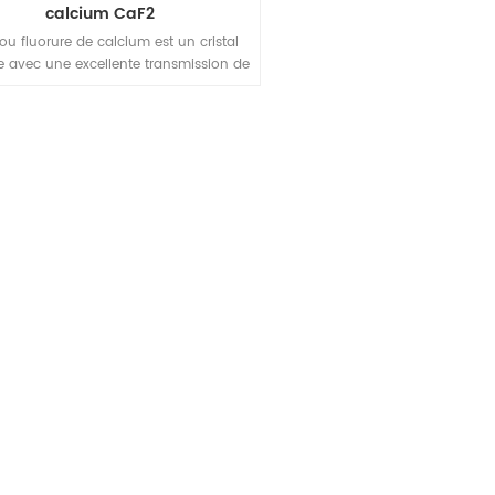
calcium CaF2
ou fluorure de calcium est un cristal
 avec une excellente transmission de
0 nm à 10 μm et a de nombreuses
ations comme fenêtres transparentes
les spectres ultraviolet et infrarouge.