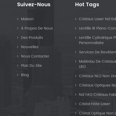
Suivez-Nous
Hot Tags
Maison
Cristaux Laser Nd:G
À Propos De Nous
Lentille IR Plano-Co
Des Produits
Lentille Cylindrique
Personnalisée
Nouvelles
Services De Revêtem
Nous Contacter
Matériau De Cristaux
Plan Du Site
LBO
Blog
Cristaux NLO Non Lin
Cristaux Optiques No
Nd:YAG Cristaux Fab
Cristal Hôte Laser
Cristal Optique Non 