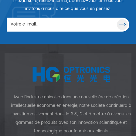
Lisez la suite, restez informé, abonnez-vous et nous vous
au rayonnement optique, et
est chimiquement stable, ce
invitons à nous dire ce que vous en pensez.
qui en fait un matériau très
utile pour l'optique UV et IR.
Avec l'industrie chinoise dans une nouvelle ère de création
intellectuelle économe en énergie, notre société continuera à
investir massivement dans la R &; D et à mettre à niveau les
gammes de produits avec son innovation scientifique et
technologique pour fournir aux clients