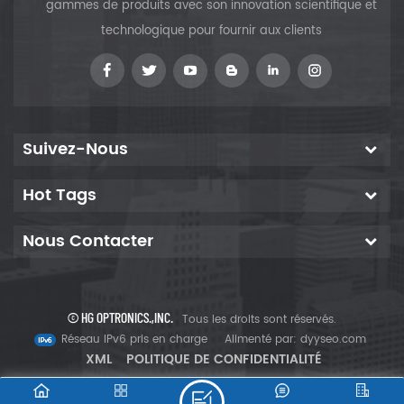
moins fréquemment du plan
gammes de produits avec son innovation scientifique et
(110). Les caractéristiques
technologique pour fournir aux clients
optiques sont bonnes et
pourtant la structure n'est pas
parfaite et le clivage est
difficile.
Suivez-Nous
Hot Tags
Nous Contacter
© HG OPTRONICS.,INC.
Tous les droits sont réservés.
Réseau IPv6 pris en charge
Alimenté par:
dyyseo.com
XML
POLITIQUE DE CONFIDENTIALITÉ