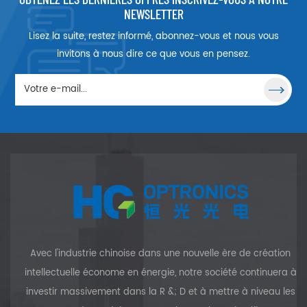
lentilles dans le visible et
NEWSLETTER
l'infrarouge en 0,104µm-7µm.
Lisez la suite, restez informé, abonnez-vous et nous vous
Le monocristal de LiF est
sensible aux chocs
invitons à nous dire ce que vous en pensez.
thermiques et serait attaqué
par l'humidité atmosphérique
à 400°C. Lorsqu'il travaille à
une température élevée de
600 ° C, le cristal LiF se
ramollit et est légèrement
plastique, de sorte qu'il peut
être plié en plaques arrondies.
De plus, l'irradiation produit
des centres de couleur. Par
conséquent, les utilisateurs
doivent prendre des mesures
pour protéger les cristaux LiF
de l'humidité et des
Avec l'industrie chinoise dans une nouvelle ère de création
dommages causés par les
rayonnements à haute
intellectuelle économe en énergie, notre société continuera à
énergie. De plus, LiF peut être
investir massivement dans la R &; D et à mettre à niveau les
clivé le long du plan (100) et