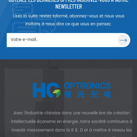
longtemps. Le filtre à densité
NEWSLETTER
neutre HG OPTRONICS est un
Lisez la suite, restez informé, abonnez-vous et nous vous
filtre qui réduit ou modifie
l'intensité de toutes les
invitons à nous dire ce que vous en pensez.
longueurs d'onde, ou
couleurs, de la lumière de
manière égale, ne donnant
aucun changement dans la
teinte du rendu des couleurs.
Avec l'industrie chinoise dans une nouvelle ère de création
intellectuelle économe en énergie, notre société continuera à
investir massivement dans la R &; D et à mettre à niveau les