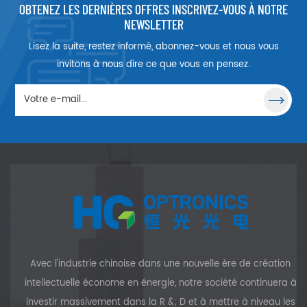
plus élevée pendant plus
OBTENEZ LES DERNIÈRES OFFRES INSCRIVEZ-VOUS À NOTRE
longtemps. Le filtre à densité
NEWSLETTER
neutre HG OPTRONICS est un
Lisez la suite, restez informé, abonnez-vous et nous vous
filtre qui réduit ou modifie
l'intensité de toutes les
invitons à nous dire ce que vous en pensez.
longueurs d'onde, ou
couleurs, de la lumière de
manière égale, ne donnant
aucun changement dans la
teinte du rendu des couleurs.
Avec l'industrie chinoise dans une nouvelle ère de création
intellectuelle économe en énergie, notre société continuera à
investir massivement dans la R &; D et à mettre à niveau les