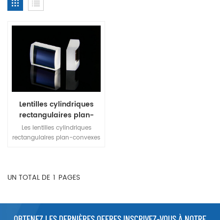
Lentilles cylindriques
rectangulaires plan-
convexes
Les lentilles cylindriques
rectangulaires plan-convexes
sont utiles pour l'imagerie
linéaire ou le grossissement
uniaxial dans une large
UN TOTAL DE
1
PAGES
gamme d'applications. Ces
lentilles peuvent être
combinées avec d'autres
lentilles pour former des
systèmes d'imagerie
OBTENEZ LES DERNIÈRES OFFRES INSCRIVEZ-VOUS À NOTRE