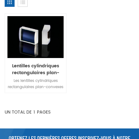
Lentilles cylindriques
rectangulaires plan-
convexes
Les lentilles cylindriques
rectangulaires plan-convexes
sont utiles pour l'imagerie
linéaire ou le grossissement
uniaxial dans une large
UN TOTAL DE
1
PAGES
gamme d'applications. Ces
lentilles peuvent être
combinées avec d'autres
lentilles pour former des
systèmes d'imagerie
OBTENEZ LES DERNIÈRES OFFRES INSCRIVEZ-VOUS À NOTRE