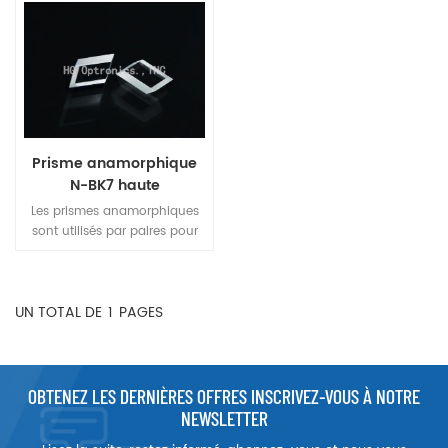
Prisme anamorphique
N-BK7 haute
performance
Les prismes anamorphiques
sont utilisés par paires pour
agrandir la taille du faisceau
d'entrée le long d'un axe tout
en laissant l'autre axe
UN TOTAL DE
1
PAGES
inchangé. Les faisceaux de
diodes laser elliptiques
peuvent être transférés de
manière presque circulaire.
OBTENEZ LES DERNIÈRES OFFRES INSCRIVEZ-VOUS À NOTRE
NEWSLETTER