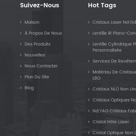
Suivez-Nous
Hot Tags
Maison
Cristaux Laser Nd:G
À Propos De Nous
Lentille IR Plano-Co
Des Produits
Lentille Cylindrique
Personnalisée
Nouvelles
Services De Revêtem
Nous Contacter
Matériau De Cristaux
Plan Du Site
LBO
Blog
Cristaux NLO Non Lin
Cristaux Optiques No
Nd:YAG Cristaux Fab
Cristal Hôte Laser
Cristal Optique Non 