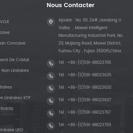
Nous Contacter
Ajouter : No. 101, 2A#, Liandong U
dVO4
Valley ，Mawei Intelligent
ncave
Manufacturing Industrial Park, No.
 Plan Concave
29, Majiang Road, Mawei District,
Fuzhou City，Fujian 350015,China.
ent De Cristal
Tél :
+86-(0)591-88023765
 Non Linéaires
Tél :
+86-(0)591-88023635
éaires
Tél :
+86-(0)591-88023630
n Linéaires KTP
Tél :
+86-(0)591-88023637
ricants
Tél :
+86-(0)591-88023767
Tél :
+86-(0)591-88023769
Linéaire LBO