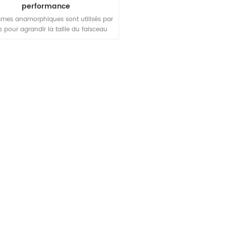
performance
ismes anamorphiques sont utilisés par
s pour agrandir la taille du faisceau
rée le long d'un axe tout en laissant
 axe inchangé. Les faisceaux de diodes
elliptiques peuvent être transférés de
manière presque circulaire.