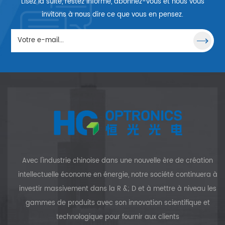
Lisez la suite, restez informé, abonnez-vous et nous vous
produire une petite déviation
qui ne permet pas le retour à
invitons à nous dire ce que vous en pensez.
la source.
Avec l'industrie chinoise dans une nouvelle ère de création
intellectuelle économe en énergie, notre société continuera à
investir massivement dans la R &; D et à mettre à niveau les
gammes de produits avec son innovation scientifique et
technologique pour fournir aux clients