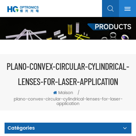
PLANO-CONVEX-CIRCULAR-CYLINDRICAL-
LENSES-FOR-LASER-APPLICATION
Maison
/
plano-convex-circular-cylindrical-lenses-for-laser-
application
Catégories