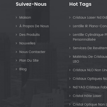
Suivez-Nous
Hot Tags
Maison
Cristaux Laser Nd:G
À Propos De Nous
Lentille IR Plano-Co
Des Produits
Lentille Cylindrique
Personnalisée
Nouvelles
Services De Revêtem
Nous Contacter
Matériau De Cristaux
Plan Du Site
LBO
Blog
Cristaux NLO Non Lin
Cristaux Optiques No
Nd:YAG Cristaux Fab
Cristal Hôte Laser
Cristal Optique Non 