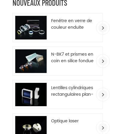
NOUVEAUX PRODUITS
Cela 
s
d'abso
Fenêtre en verre de
produir
couleur enduite
plus,
diminu
d'AR
une l
parti
positi
N-BK7 et prismes en
coin en silice fondue
Lentilles cylindriques
rectangulaires plan-
convexes
Optique laser