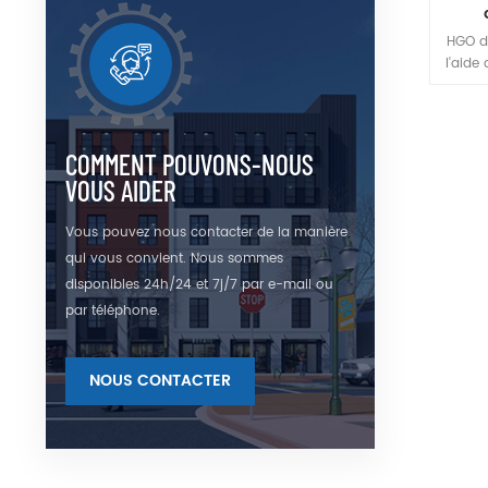
HGO d
l'aide
est 
moye
crist
d'indi
COMMENT POUVONS-NOUS
une ce
VOUS AIDER
contrec
peut 
Vous pouvez nous contacter de la manière
792 nm,
qui vous convient. Nous sommes
1,9 μm
polaris
disponibles 24h/24 et 7j/7 par e-mail ou
c. L
par téléphone.
d'ind
constan
crist
NOUS CONTACTER
dévelop
photoni
les té
Tm 3+
idéales