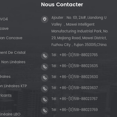
Nous Contacter
Ajouter : No. 101, 2A#, Liandong U
dVO4
Valley ，Mawei Intelligent
ncave
Manufacturing Industrial Park, No.
 Plan Concave
29, Majiang Road, Mawei District,
Fuzhou City，Fujian 350015,China.
ent De Cristal
Tél :
+86-(0)591-88023765
 Non Linéaires
Tél :
+86-(0)591-88023635
éaires
Tél :
+86-(0)591-88023630
n Linéaires KTP
Tél :
+86-(0)591-88023637
ricants
Tél :
+86-(0)591-88023767
Tél :
+86-(0)591-88023769
Linéaire LBO