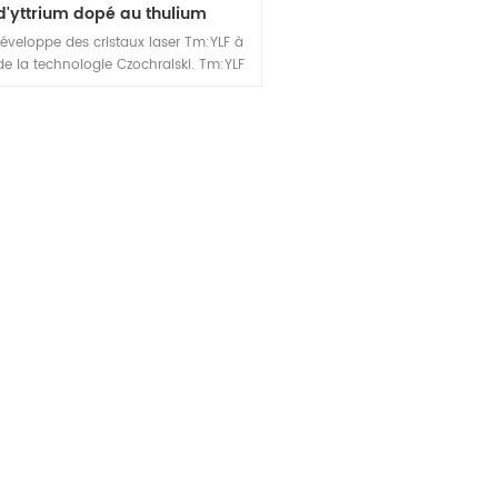
d'yttrium dopé au thulium
éveloppe des cristaux laser Tm:YLF à
 de la technologie Czochralski. Tm:YLF
un important cristal laser infrarouge
n. Étant donné que Tm:YLF est un
al uniaxial négatif, dont le coefficient
ce de réfraction thermique est négatif,
rtaine distorsion thermique peut être
arrée et une lumière de haute qualité
être émise. Commodément pompé à
 un faisceau polarisé linéairement de
 est émis dans un axe, et un faisceau
é non linéairement est émis dans l'axe
es cristaux YLF ont une faible valeur
ice de réfraction non linéaire et des
tes thermo-optiques, ce qui rend ces
aux applicables dans la recherche, le
pement, l'éducation, la production, la
que, l'optique, la technologie laser et
lécommunications. De plus, les lasers
 :YLF sont des sources de pompage
 pour les lasers Ho 3+ :YAG de 2,1 μm.