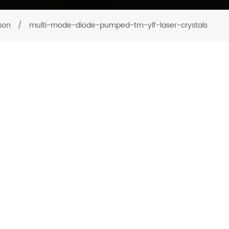
son
/
multi-mode-diode-pumped-tm-ylf-laser-crystals