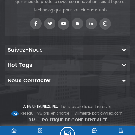
médicaux, l'impression laser
gammes de produits avec son innovation scientifique et
et le stockage de données,
technologique pour fournir aux clients
etc. a été montré que Nd :
Suivez-Nous
Hot Tags
Nous Contacter
© HG OPTRONICS.,INC.
Tous les droits sont réservés.
Réseau IPv6 pris en charge
Alimenté par:
dyyseo.com
XML
POLITIQUE DE CONFIDENTIALITÉ