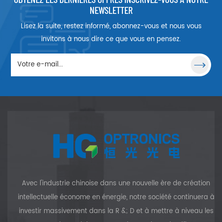
caractéristiques d'absorption
NEWSLETTER
et d'émission supérieures à
Lisez la suite, restez informé, abonnez-vous et nous vous
celles du cristal Nd: YAG.
Pompé par des diodes laser,
invitons à nous dire ce que vous en pensez.
le cristal Nd:YVO4 a été
incorporé avec des cristaux à
coefficient NLO élevé (LBO,
BBO ou KTP) pour décaler en
fréquence la sortie du proche
infrarouge vers le vert, le bleu
ou même les UV. Cette
incorporation pour construire
tous les lasers à semi-
conducteurs est un outil laser
idéal qui peut couvrir les
applications les plus
répandues des lasers, y
compris l'usinage, le
Avec l'industrie chinoise dans une nouvelle ère de création
traitement des matériaux, la
spectroscopie, l'inspection des
intellectuelle économe en énergie, notre société continuera à
plaquettes, les affichages
investir massivement dans la R &; D et à mettre à niveau les
lumineux, les diagnostics