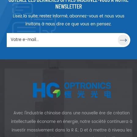
générateur laser. Les lentilles
NEWSLETTER
laser sont conçues pour
Lisez la suite, restez informé, abonnez-vous et nous vous
concentrer la lumière de
plusieurs manières différentes
invitons à nous dire ce que vous en pensez.
selon le type de lentille,
comme la mise au point sur
un point, une ligne ou un
anneau. De nombreux types
de lentilles différents sont
disponibles dans une gamme
de longueurs d'onde.
Avec l'industrie chinoise dans une nouvelle ère de création
intellectuelle économe en énergie, notre société continuera à
investir massivement dans la R &; D et à mettre à niveau les