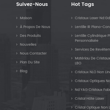
Suivez-Nous
Hot Tags
Maison
Cristaux Laser Nd:G
À Propos De Nous
Lentille IR Plano-Co
Des Produits
Lentille Cylindrique
Personnalisée
Nouvelles
Services De Revêtem
Nous Contacter
Matériau De Cristaux
Plan Du Site
LBO
Blog
Cristaux NLO Non Lin
Cristaux Optiques No
Nd:YAG Cristaux Fab
Cristal Hôte Laser
Cristal Optique Non 