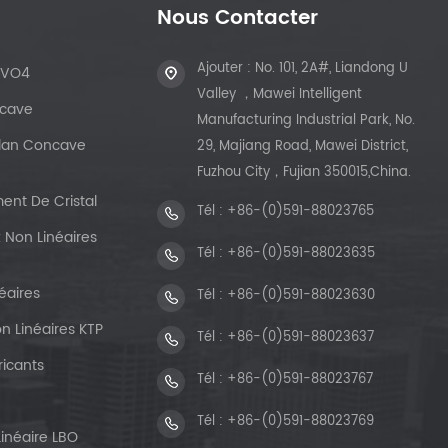
Nous Contacter
Ajouter : No. 101, 2A#, Liandong U
dVO4
Valley ，Mawei Intelligent
ncave
Manufacturing Industrial Park, No.
 Plan Concave
29, Majiang Road, Mawei District,
Fuzhou City，Fujian 350015,China.
ent De Cristal
Tél :
+86-(0)591-88023765
 Non Linéaires
Tél :
+86-(0)591-88023635
éaires
Tél :
+86-(0)591-88023630
n Linéaires KTP
Tél :
+86-(0)591-88023637
ricants
Tél :
+86-(0)591-88023767
Tél :
+86-(0)591-88023769
Linéaire LBO