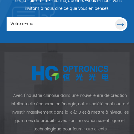
Lisez la suite, restez informé, abonnez-vous et nous vous
fabriquer des lasers
compacts. HGO est en mesure
invitons à nous dire ce que vous en pensez.
de fournir divers assemblages
standard et des cristaux de
liaison personnalisés
spéciaux. Ces cristaux
composites liés par diffusion
ont différentes structures de
coin, angles de Brewster, etc. Il
est utilisé pour réduire
efficacement l'effet thermique
des lasers haute puissance à
semi-conducteurs.
Avec l'industrie chinoise dans une nouvelle ère de création
intellectuelle économe en énergie, notre société continuera à
investir massivement dans la R &; D et à mettre à niveau les
gammes de produits avec son innovation scientifique et
technologique pour fournir aux clients