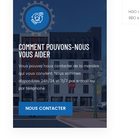
HGO d
BBO e
transp
à 5,2
raison
de q
COMMENT POUVONS-NOUS
tand
VOUS AIDER
phase 
tra
Vous pouvez nous contacter de la manière
pr
qui vous convient. Nous sommes
favo
paramé
disponibles 24h/24 et 7j/7 par e-mail ou
mentio
par téléphone.
linéa
pa
NOUS CONTACTER