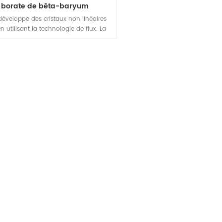
borate de bêta-baryum
éveloppe des cristaux non linéaires
n utilisant la technologie de flux. La
arence des cristaux BBO va de 188 nm
 µm, ce qui inclut une transparence
nable de 3 à 5,2 µm pour des cristaux
uelques dizaines de µm d'épaisseur,
is que leur plage d'appariement de
s'étend sur presque toute la plage de
nsparence. Combiné avec d'autres
opriétés magnifiques de BBO, il est
rable à de nombreuses applications
triques non linéaires. Il convient de
nner que les cristaux BBO ont la non-
rité la plus élevée dans la gamme UV
rmi tous les cristaux non linéaires
courants.