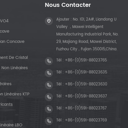
Nous Contacter
Ajouter : No. 101, 2A#, Liandong U
dVO4
Valley ，Mawei Intelligent
ncave
Manufacturing Industrial Park, No.
 Plan Concave
29, Majiang Road, Mawei District,
Fuzhou City，Fujian 350015,China.
ent De Cristal
Tél :
+86-(0)591-88023765
 Non Linéaires
Tél :
+86-(0)591-88023635
éaires
Tél :
+86-(0)591-88023630
n Linéaires KTP
Tél :
+86-(0)591-88023637
ricants
Tél :
+86-(0)591-88023767
Tél :
+86-(0)591-88023769
Linéaire LBO