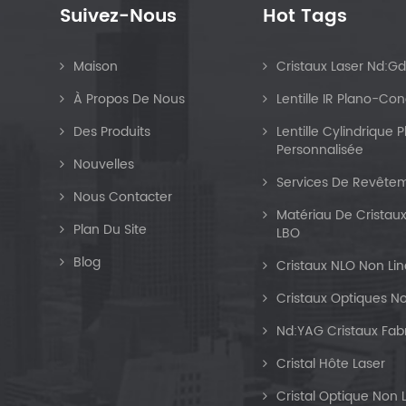
Suivez-Nous
Hot Tags
Maison
Cristaux Laser Nd:G
À Propos De Nous
Lentille IR Plano-Co
Des Produits
Lentille Cylindrique
Personnalisée
Nouvelles
Services De Revêtem
Nous Contacter
Matériau De Cristaux
Plan Du Site
LBO
Blog
Cristaux NLO Non Lin
Cristaux Optiques No
Nd:YAG Cristaux Fab
Cristal Hôte Laser
Cristal Optique Non 