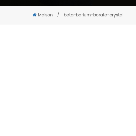
Maison
/
beta-barium-borate-crystal